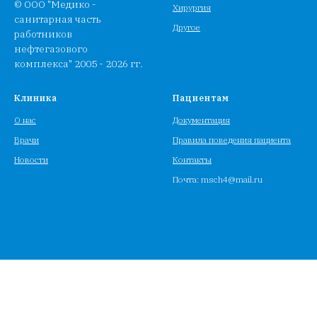
© ООО "Медико -
Хирургия
санитарная часть
Другое
работников
нефтегазового
комплекса" 2005 - 2026 гг.
Клиника
Пациентам
О нас
Документация
Врачи
Правила поведения пациента
Новости
Контакты
Почта: msch4@mail.ru
Tilda
Made on